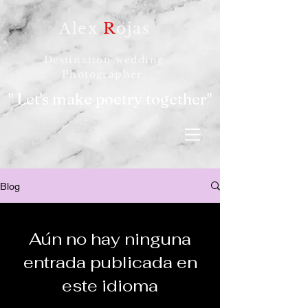
Alex
R
ojas
Destination wedding
Photographer
" Let's make poetry together"
Blog
Aún no hay ninguna
entrada publicada en
este idioma